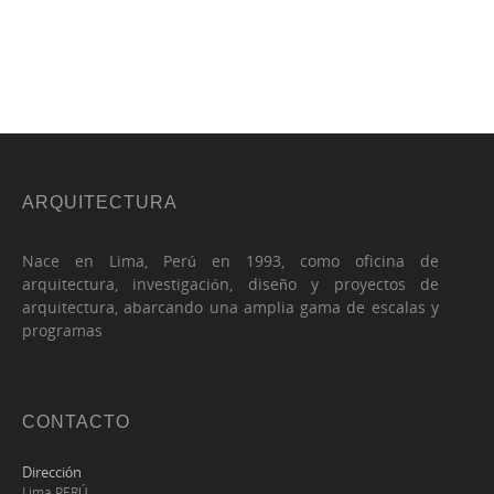
ARQUITECTURA
Nace en Lima, Perú en 1993, como oficina de
arquitectura, investigación, diseño y proyectos de
arquitectura, abarcando una amplia gama de escalas y
programas
CONTACTO
Dirección
Lima PERÚ.