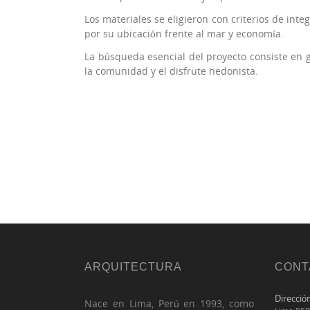
Los materiales se eligieron con criterios de inte
por su ubicación frente al mar y economía.
La búsqueda esencial del proyecto consiste en 
la comunidad y el disfrute hedonista.
ARQUITECTURA
CONT
Direcció
Nace en Lima, Perú en 1993, como