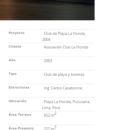
Club de Playa La Honda,
Proyecto
2004
Asociación Club La Honda
Cliente
2003
Año
Club de playa y boteras
Tipo
Ing. Carlos Casabonne
Estructuras
Playa La Honda, Pucusana,
Ubicación
Lima, Perú
2
652 m
Área Terreno
2
227 m
Área Proyecto