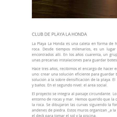
CLUB DE PLAYA LA HONDA
La Playa La Honda es una caleta en forma de h
roca. Desde tiempos milenarios, es un lugar
encontrados allí. En los años cuarenta, un gru
unas precarias instalaciones para guardar botes
Hace tres años, recibimos el encargo de hacer 
uno: crear una solución eficiente para guardar 
solución a la sobre densificación de la playa. E
y baños. En el segundo nivel: el área social.
El proyecto se integra al paisaje circundante. 
entorno de rocas y mar. Hemos querido que la c
la roca. Se dibujaron las curvas siguiendo la f
andenes de piedra. Estos muros organizan _a la 
el deck para tomar el sol y la piscina.