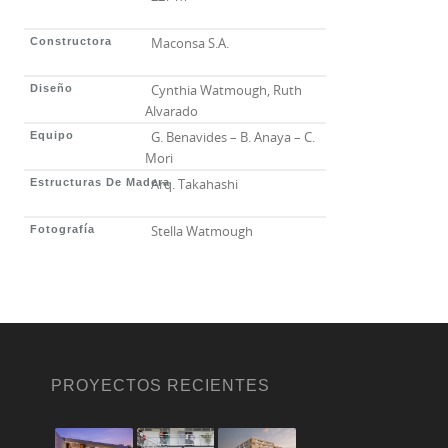
Maconsa S.A.
Constructora
Cynthia Watmough, Ruth
Diseño
Alvarado
G. Benavides – B. Anaya – C.
Equipo
Mori
Arq. Takahashi
Estructuras De Madera
Stella Watmough
Fotografía
PROYECTOS RECIENTES