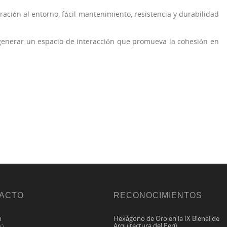
gración al entorno, fácil mantenimiento, resistencia y durabilidad
generar un espacio de interacción que promueva la cohesión en
ACTO
RECONOCIMIENTOS
n
Hexágono de Oro e
n la IX Bienal de
Arquitectura del Perú.