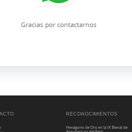
Gracias por contactarnos
ACTO
RECONOCIMIENTOS
n
Hexágono de Oro e
n la IX Bienal de
Arquitectura del Perú.