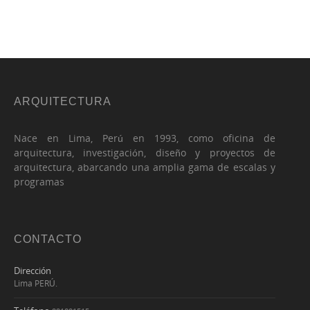
ARQUITECTURA
Nace en Lima, Perú en 1993, como oficina de
arquitectura, investigación, diseño y proyectos de
arquitectura, abarcando una amplia gama de escalas y
programas
CONTACTO
Dirección
Lima PERÚ.