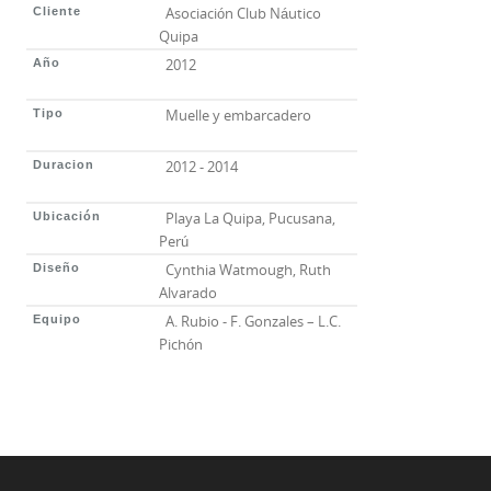
Asociación Club Náutico
Cliente
Quipa
2012
Año
Muelle y embarcadero
Tipo
2012 - 2014
Duracion
Playa La Quipa, Pucusana,
Ubicación
Perú
Cynthia Watmough, Ruth
Diseño
Alvarado
A. Rubio - F. Gonzales – L.C.
Equipo
Pichón